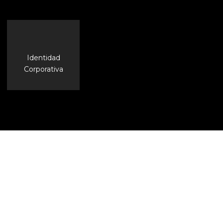
Identidad
Corporativa
Playa El Zonte, El Salvador
San Salvador, El Salvador